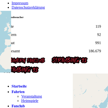
Impressum
Datenschutzerklärung
Webseitenbesucher
Heute
119
Gestern
92
Monat
991
Insgesamt
186.679
Login
Startseite
Fahrten
Veranstaltung
Heimspiele
Fanclub