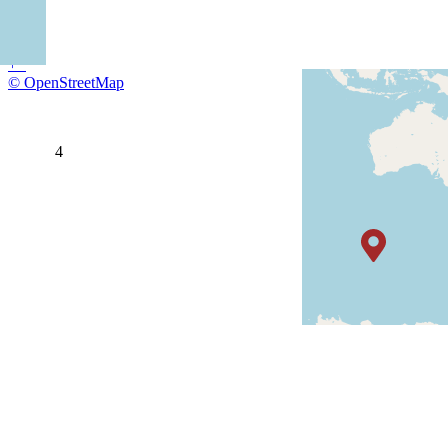
+
−
© OpenStreetMap
4