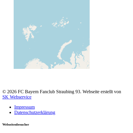
© 2026 FC Bayern Fanclub Straubing 93. Webseite erstellt von
SK Webservice
Impressum
Datenschutzerklärung
Webseitenbesucher