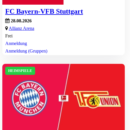
FC Bayern-VFB Stuttgart
28.08.2026
Allianz Arena
Frei
Anmeldung
Anmeldung (Gruppen)
HEIMSPIELE