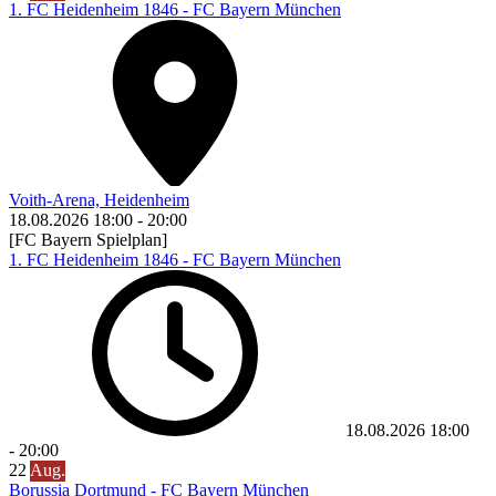
1. FC Heidenheim 1846 - FC Bayern München
Voith-Arena, Heidenheim
18.08.2026
18:00
-
20:00
[FC Bayern Spielplan]
1. FC Heidenheim 1846 - FC Bayern München
18.08.2026
18:00
-
20:00
22
Aug.
Borussia Dortmund - FC Bayern München