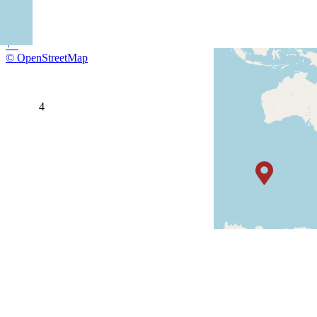
+
−
© OpenStreetMap
4