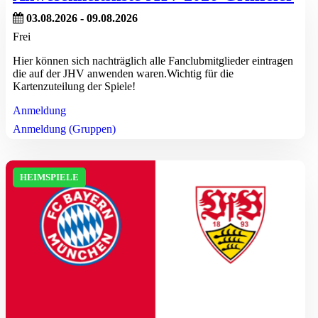
03.08.2026 - 09.08.2026
Frei
Hier können sich nachträglich alle Fanclubmitglieder eintragen
die auf der JHV anwenden waren.Wichtig für die
Kartenzuteilung der Spiele!
Anmeldung
Anmeldung (Gruppen)
HEIMSPIELE