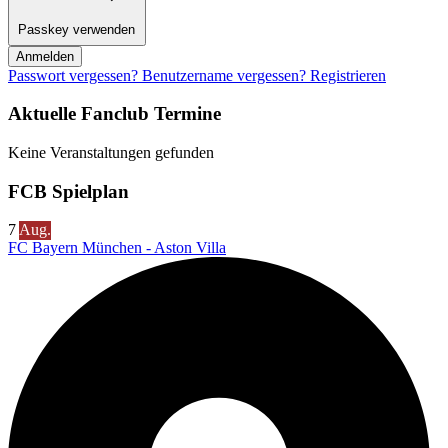
Passkey verwenden
Anmelden
Passwort vergessen?
Benutzername vergessen?
Registrieren
Aktuelle Fanclub Termine
Keine Veranstaltungen gefunden
FCB Spielplan
7
Aug.
FC Bayern München - Aston Villa